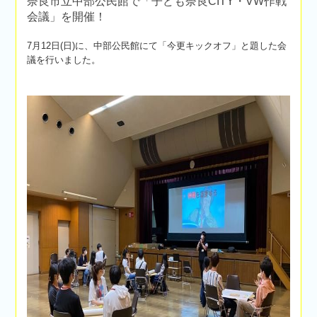
奈良市立中部公民館で「子ども奈良CITY・VW作戦
会議」を開催！
7月12日(日)に、中部公民館にて「今更キックオフ」と題した会
議を行いました。