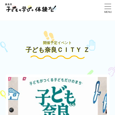
>
MENU
開催予定イベント
子ども奈良ＣＩＴＹ Ｚ